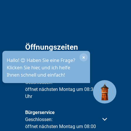
Öffnungszeiten
Stadtverwaltung
×
Hallo! 😊 Haben Sie eine Frage?
Klicken Sie hier, und ich helfe
Ihnen schnell und einfach!
Telefonische Erreichbarkeit
g
Klicken, um weitere Öffnungs- oder Schließzeiten 
Geschlossen:
öffnet nächsten Montag um 08:30
Uhr
Bürgerservice
Klicken, um weitere Öffnungs- oder Schließzeiten 
Geschlossen:
öffnet nächsten Montag um 08:00