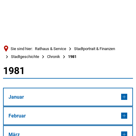
Türkçe
Українська
SUCHE
Polski
Português
Sie sind hier:
Rathaus & Service
Stadtportrait & Finanzen
Română
Stadtgeschichte
Chronik
1981
Български
1981
1981
Русский
Deutsch
MENÜ
Januar
Februar
März