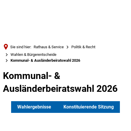
Türkçe
Українська
SUCHE
Polski
Português
Sie sind hier:
Rathaus & Service
Politik & Recht
Română
Wahlen & Bürgerentscheide
Kommunal- & Ausländerbeiratswahl 2026
Български
Русский
Kommunal- &
Deutsch
MENÜ
Ausländerbeiratswahl 2026
Wahlergebnisse
Konstituierende Sitzung