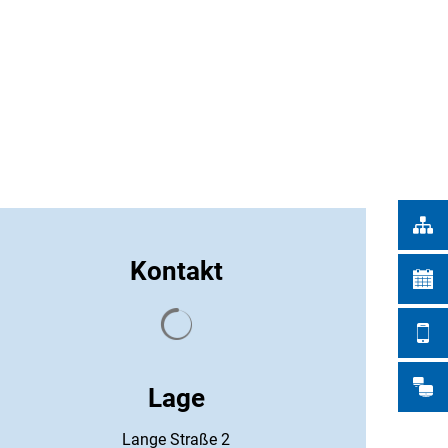
Türkçe
STADTWERKE
Українська
SUCHE
Polski
Português
Română
Български
Русский
Kontakt
Deutsch
MENÜ
Suchergebnisse werden geladen
Lage
Lange Straße 2