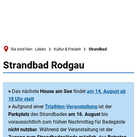
Türkçe
Українська
SUCHE
Polski
Português
Sie sind hier:
Leben
Kultur & Freizeit
Strandbad
Română
Strandbad Rodgau
Strandbad
Български
Русский
Deutsch
MENÜ
>
Das nächste
House am See
findet
am 14. August ab
18 Uhr statt
>
Aufgrund einer
Triathlon-Veranstaltung
ist der
Parkplatz
des Strandbades
am 16. August
bis
voraussichtlich zum frühen Nachmittag für Badegäste
nicht nutzbar
. Während der Veranstaltung ist der