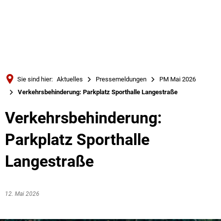
Türkçe
Українська
SUCHE
Polski
Português
Sie sind hier:
Aktuelles
Pressemeldungen
PM Mai 2026
Română
Verkehrsbehinderung: Parkplatz Sporthalle Langestraße
Български
Verkehrsbehinderung:
Русский
Parkplatz Sporthalle
Deutsch
MENÜ
Langestraße
12. Mai 2026