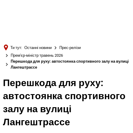
Türkçe
Українська
ПОШУК
Polski
Português
Ти тут:
Останні новини
Прес-релізи
Română
Прем'єр-міністр травень 2026
Перешкода для руху: автостоянка спортивного залу на вулиці
Български
Лангештрассе
Русский
Перешкода для руху:
Deutsch
MENÜ
автостоянка спортивного
залу на вулиці
Лангештрассе