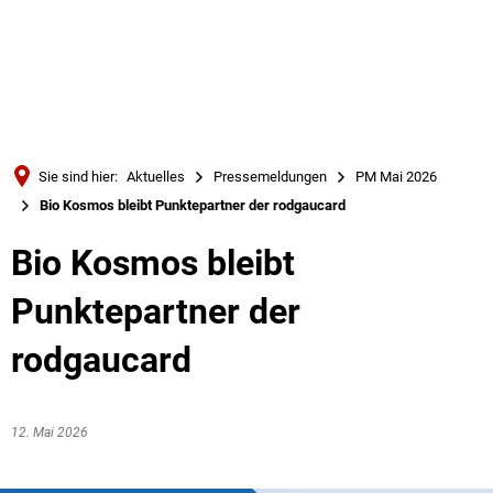
Türkçe
Українська
SUCHE
Polski
Português
Sie sind hier:
Aktuelles
Pressemeldungen
PM Mai 2026
Română
Bio Kosmos bleibt Punktepartner der rodgaucard
Български
Bio Kosmos bleibt
Русский
Punktepartner der
Deutsch
MENÜ
rodgaucard
12. Mai 2026