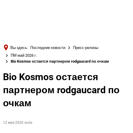
Türkçe
Українська
ПОИСК
Polski
Português
Вы здесь:
Последние новости
Пресс-релизы
Română
ПМ май 2026 г.
Bio Kosmos остается партнером rodgaucard по очкам
Български
Русский
Bio Kosmos остается
Deutsch
MENÜ
партнером rodgaucard по
очкам
12 мая 2026 года