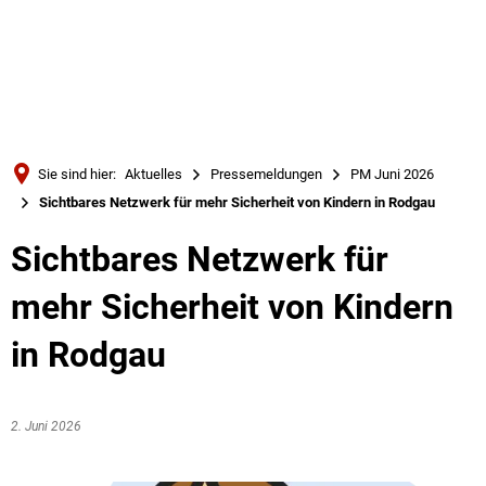
Türkçe
Українська
SUCHE
Polski
Português
Sie sind hier:
Aktuelles
Pressemeldungen
PM Juni 2026
Română
Sichtbares Netzwerk für mehr Sicherheit von Kindern in Rodgau
Български
Sichtbares Netzwerk für
Русский
mehr Sicherheit von Kindern
Deutsch
MENÜ
in Rodgau
2. Juni 2026