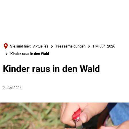
Türkçe
Українська
SUCHE
Polski
Português
Sie sind hier:
Aktuelles
Pressemeldungen
PM Juni 2026
Română
Kinder raus in den Wald
Български
Kinder raus in den Wald
Русский
Deutsch
MENÜ
2. Juni 2026