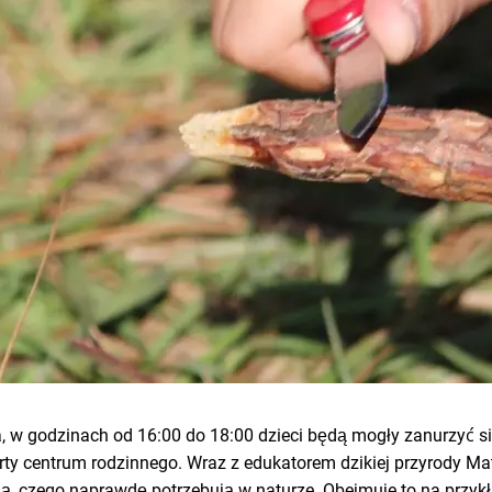
, w godzinach od 16:00 do 18:00 dzieci będą mogły zanurzyć si
rty centrum rodzinnego. Wraz z edukatorem dzikiej przyrody M
, czego naprawdę potrzebują w naturze. Obejmuje to na przykł