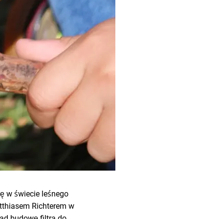
ę w świecie leśnego
atthiasem Richterem w
ad budowę filtra do