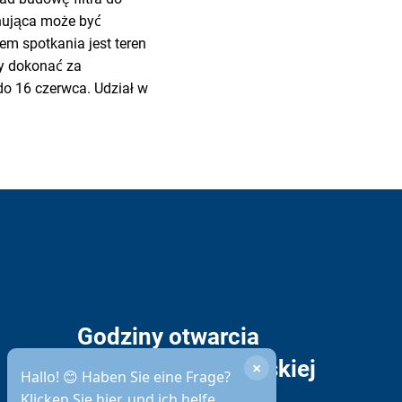
ynująca może być
em spotkania jest teren
ży dokonać za
o 16 czerwca. Udział w
Godziny otwarcia
administracji miejskiej
×
Hallo! 😊 Haben Sie eine Frage?
Klicken Sie hier, und ich helfe