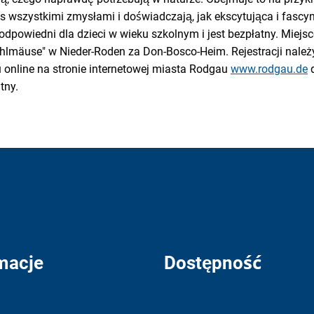
as wszystkimi zmysłami i doświadczają, jak ekscytująca i fasc
odpowiedni dla dzieci w wieku szkolnym i jest bezpłatny. Miejsc
Wühlmäuse" w Nieder-Roden za Don-Bosco-Heim. Rejestracji nale
online na stronie internetowej miasta Rodgau
www.rodgau.de
d
tny.
macje
Dostępność