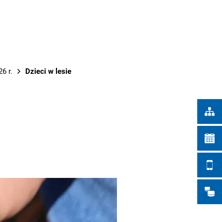
Türkçe
IEJSKIE
Українська
WYSZUKIWANIE
Polski
Português
6 r.
Dzieci w lesie
Română
Български
Русский
Deutsch
MENÜ