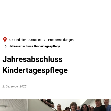
Türkçe
Українська
SUCHE
Polski
Português
Sie sind hier:
Aktuelles
Pressemeldungen
Română
Jahresabschluss Kindertagespflege
Български
Jahresabschluss
Русский
Kindertagespflege
Deutsch
MENÜ
2. Dezember 2025