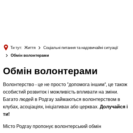
Türkçe
Українська
ПОШУК
Polski
Português
Ти тут:
Життя
Соціальні питання та надзвичайні ситуації
Română
Обмін волонтерами
Български
Обмін волонтерами
Русский
Deutsch
Волонтерство - це не просто "допомога іншим", це також
MENÜ
особистий розвиток і можливість впливати на зміни.
Багато людей в Родгау займаються волонтерством в
клубах, асоціаціях, ініціативах або церквах.
Долучайся і
ти!
Місто Родгау пропонує волонтерський обмін