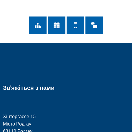
Зв'яжіться з нами
Хінтергассе 15
Місто Родгау
63110 Родгау