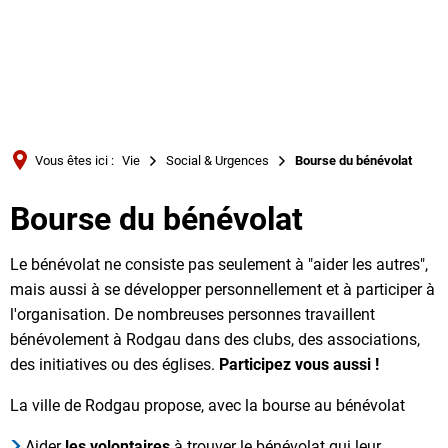
Türkçe
Українська
RECHERCHE
Polski
Português
Vous êtes ici :
Vie
Social & Urgences
Bourse du bénévolat
Română
Bourse du bénévolat
Български
Русский
Le bénévolat ne consiste pas seulement à "aider les autres",
Deutsch
MENÜ
mais aussi à se développer personnellement et à participer à
l'organisation. De nombreuses personnes travaillent
bénévolement à Rodgau dans des clubs, des associations,
des initiatives ou des églises.
Participez vous aussi !
La ville de Rodgau propose, avec la bourse au bénévolat
Aider
les volontaires
à trouver le bénévolat qui leur