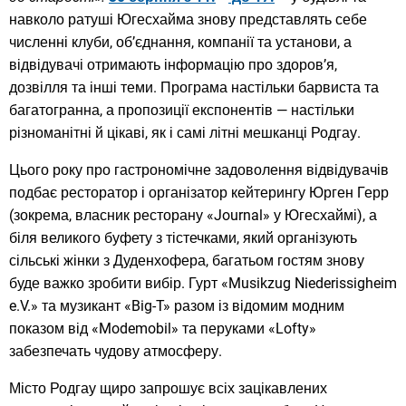
навколо ратуші Югесхайма знову представлять себе
численні клуби, об’єднання, компанії та установи, а
відвідувачі отримають інформацію про здоров’я,
дозвілля та інші теми. Програма настільки барвиста та
багатогранна, а пропозиції експонентів — настільки
різноманітні й цікаві, як і самі літні мешканці Родгау.
Цього року про гастрономічне задоволення відвідувачів
подбає ресторатор і організатор кейтерингу Юрген Герр
(зокрема, власник ресторану «Journal» у Югесхаймі), а
біля великого буфету з тістечками, який організують
сільські жінки з Дуденхофера, багатьом гостям знову
буде важко зробити вибір. Гурт «Musikzug Niederissigheim
e.V.» та музикант «Big-T» разом із відомим модним
показом від «Modemobil» та перуками «Lofty»
забезпечать чудову атмосферу.
Місто Родгау щиро запрошує всіх зацікавлених