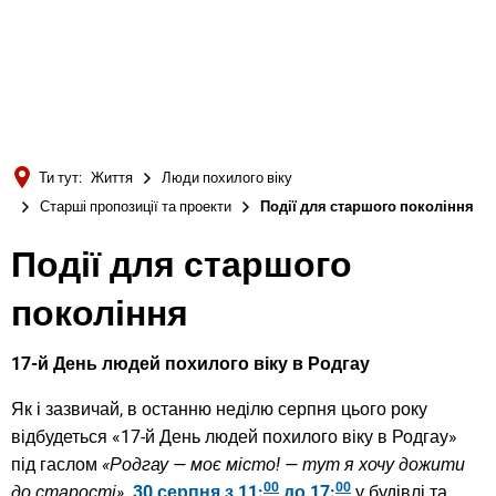
Türkçe
Українська
ПОШУК
Polski
Português
Ти тут:
Життя
Люди похилого віку
Română
Старші пропозиції та проекти
Події для старшого покоління
Български
Події для старшого
Русский
покоління
Deutsch
MENÜ
17-й День людей похилого віку в Родгау
Як і зазвичай, в останню неділю серпня цього року
відбудеться «17-й День людей похилого віку в Родгау»
під гаслом
«Родгау — моє місто! — тут я хочу дожити
00
00
до старості».
30 серпня з
11:
до 17:
у будівлі та