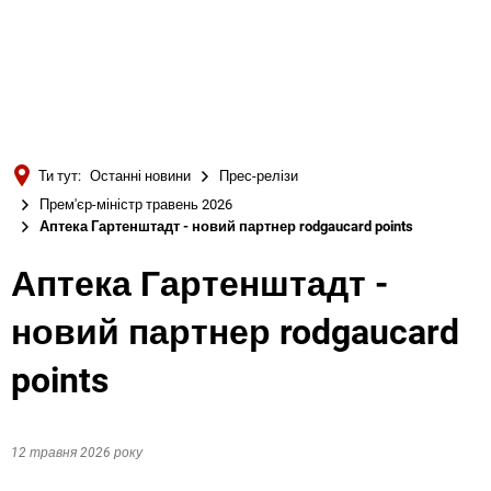
Türkçe
Українська
ПОШУК
Polski
Português
Ти тут:
Останні новини
Прес-релізи
Română
Прем'єр-міністр травень 2026
Аптека Гартенштадт - новий партнер rodgaucard points
Български
Русский
Аптека Гартенштадт -
Deutsch
MENÜ
новий партнер rodgaucard
points
12 травня 2026 року