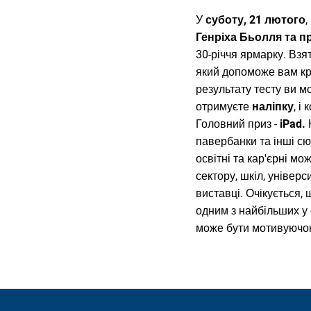
У
суботу, 21 лютого
,
Генріха Бьолля та п
30-річчя ярмарку. Взя
який допоможе вам кра
результату тесту ви м
отримуєте
наліпку
, і
Головний приз -
iPad.
павербанки та інші сю
освітні та кар'єрні мо
сектору, шкіл, універ
виставці. Очікується,
одним з найбільших у 
може бути мотивуючою