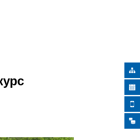
Türkçe
ІСЬКІ РОБОТИ
Українська
ПОШУК
Polski
Português
Română
Български
Русский
курс
Deutsch
MENÜ