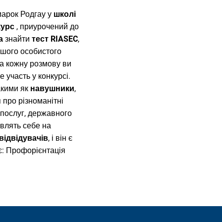
марок Родгау у
школі
курс
, приурочений до
а
знайти
тест RIASEC
,
ашого особистого
а кожну розмову ви
е участь у конкурсі.
акими як
навушники
,
 про різноманітні
и послуг, державного
авлять себе на
 відвідувачів
, і він є
є: Профорієнтація