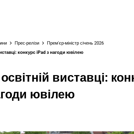
М
вини
Прес-релізи
Прем'єр-міністр січень 2026
виставці: конкурс iPad з нагоди ювілею
 освітній виставці: кон
нагоди ювілею