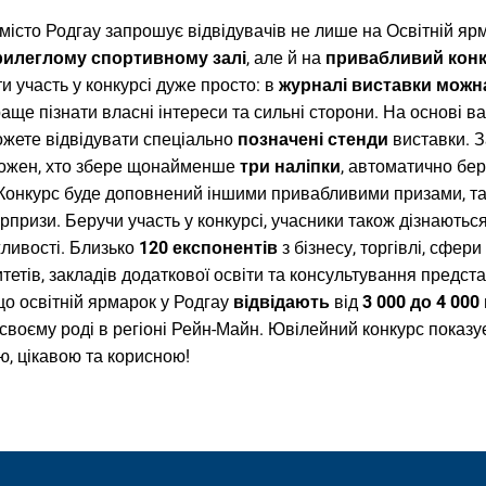
 місто Родгау запрошує відвідувачів не лише на Освітній яр
рилеглому спортивному залі
, але й на
привабливий кон
ти участь у конкурсі дуже просто: в
журналі виставки
можн
ще пізнати власні інтереси та сильні сторони. На основі в
ожете відвідувати спеціально
позначені стенди
виставки. З
 кожен, хто збере щонайменше
три наліпки
, автоматично бер
Конкурс буде доповнений іншими привабливими призами, т
рпризи. Беручи участь у конкурсі, учасники також дізнаються
жливості. Близько
120 експонентів
з бізнесу, торгівлі, сфер
ситетів, закладів додаткової освіти та консультування предст
 що освітній ярмарок у Родгау
відвідають
від
3 000 до 4 000
своєму роді в регіоні Рейн-Майн. Ювілейний конкурс показу
, цікавою та корисною!