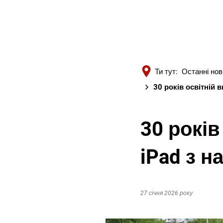
Ти тут:
Останні но
30 років освітній 
30 років
iPad з 
27 січня 2026 року