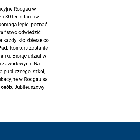
kacyjne Rodgau w
ji 30-lecia targów.
 pomaga lepiej poznać
 Państwo odwiedzić
 a każdy, kto zbierze co
Pad.
Konkurs zostanie
ianki. Biorąc udział w
h i zawodowych. Na
a publicznego, szkół,
dukacyjne w Rodgau są
 osób
. Jubileuszowy
!