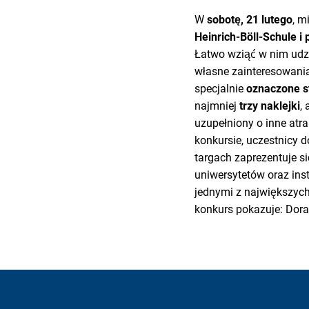
W
sobotę, 21 lutego
, m
Heinrich-Böll-Schule i 
Łatwo wziąć w nim udz
własne zainteresowani
specjalnie
oznaczone s
najmniej
trzy naklejki
,
uzupełniony o inne atra
konkursie, uczestnicy 
targach zaprezentuje s
uniwersytetów oraz ins
jednymi z największych
konkurs pokazuje: Dor