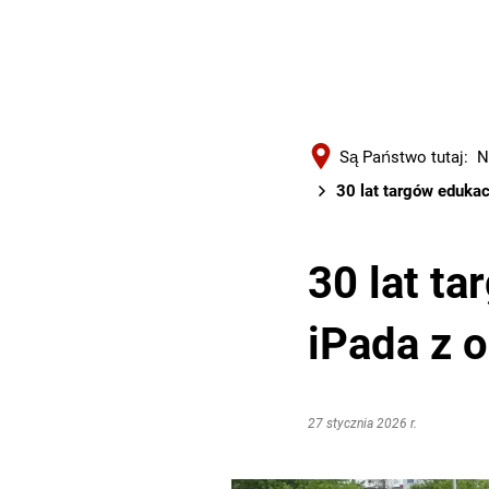
Są Państwo tutaj:
N
30 lat targów edukac
30 lat t
iPada z o
27 stycznia 2026 r.