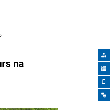
Türkçe
IEJSKIE
Українська
WYSZUKIWANIE
Polski
Português
 r.
Română
Български
Русский
urs na
Deutsch
MENÜ