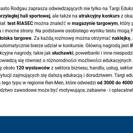
iasto Rodgau zaprasza odwiedzających nie tylko na Targi Edu
przyległej hali sportowej
, ale także na
atrakcyjny konkurs
z okaz
iał:
test RIASEC
można znaleźć w
magazynie targowym
, który
a i mocne strony. Na podstawie osobistego wyniku testu mogą
toiska targowe
. Za każdą rozmowę można otrzymać
naklejkę
,
 automatycznie bierze udział w konkursie. Główną nagrodą jest
i
kcyjne nagrody, takie jak
słuchawki
, powerbanki i inne niespodz
dowiedzą się również o różnorodności możliwości edukacyjnyc
ię około
120 wystawców
z sektora biznesu, handlu, usług, sektor
tytucji zajmujących się dalszą edukacją i doradztwem. Targi e
 tego typu w regionie Ren-Men, które odwiedzi
od 3000 do 4000
adztwo zawodowe może być motywujące, zabawne - i opłacalne