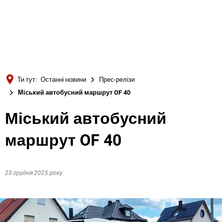
Türkçe
Українська
ПОШУК
Polski
Português
Ти тут:
Останні новини
Прес-релізи
Română
Міський автобусний маршрут OF 40
Български
Міський автобусний
Русский
маршрут OF 40
Deutsch
MENÜ
23 грудня 2025 року