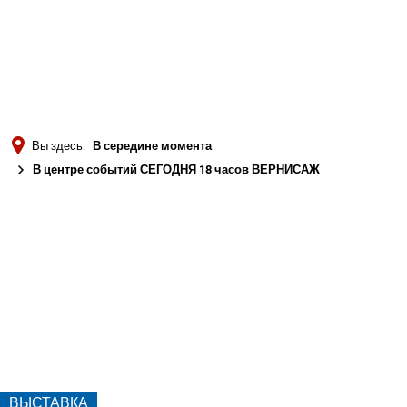
Türkçe
Українська
ПОИСК
Polski
Português
Вы здесь:
В середине момента
Română
В центре событий СЕГОДНЯ 18 часов ВЕРНИСАЖ
Български
В
Русский
середине
Deutsch
MENÜ
момента
ВЫСТАВКА