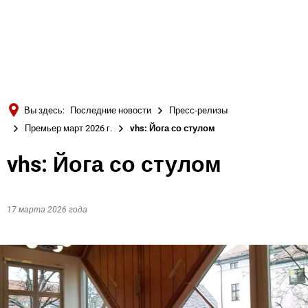
Türkçe
Українська
ПОИСК
Polski
Português
Вы здесь:
Последние новости
Пресс-релизы
Română
Премьер март 2026 г.
vhs: Йога со стулом
Български
vhs: Йога со стулом
Русский
Deutsch
MENÜ
17 марта 2026 года