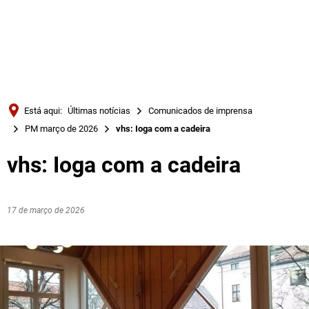
Türkçe
Українська
PESQUISAR
Polski
Português
Está aqui:
Últimas notícias
Comunicados de imprensa
Română
PM março de 2026
vhs: Ioga com a cadeira
Български
vhs: Ioga com a cadeira
Русский
Deutsch
MENÜ
17 de março de 2026