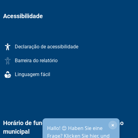
Acessibilidade
Declaração de acessibilidade
Barreira do relatório
Linguagem fácil
Horário de funcionamento da administração
×
Hallo! 😊 Haben Sie eine
municipal
Frage? Klicken Sie hier, und