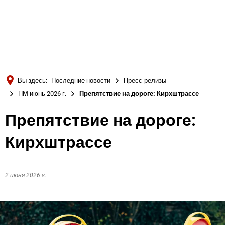
Türkçe
Українська
ПОИСК
Polski
Português
Вы здесь:
Последние новости
Пресс-релизы
Română
ПМ июнь 2026 г.
Препятствие на дороге: Кирхштрассе
Български
Препятствие на дороге:
Русский
Кирхштрассе
Deutsch
MENÜ
2 июня 2026 г.