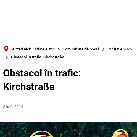
Türkçe
Українська
CĂUTARE
Polski
Português
Sunteți aici:
Ultimele știri
Comunicate de presă
PM iunie 2026
Română
Obstacol în trafic: Kirchstraße
Български
Obstacol în trafic:
Русский
Kirchstraße
Deutsch
MENÜ
2 iunie 2026