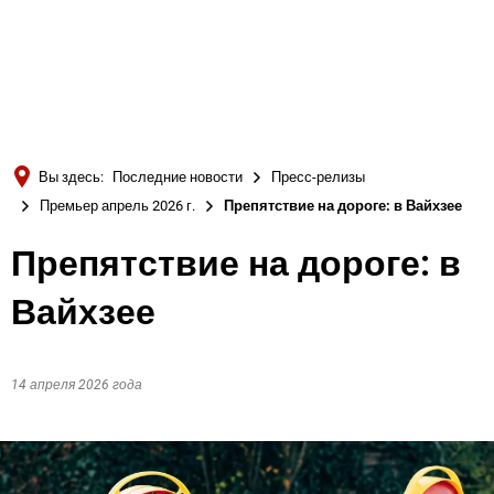
Türkçe
Українська
ПОИСК
Polski
Português
Вы здесь:
Последние новости
Пресс-релизы
Română
Премьер апрель 2026 г.
Препятствие на дороге: в Вайхзее
Български
Препятствие на дороге: в
Русский
Вайхзее
Deutsch
MENÜ
14 апреля 2026 года