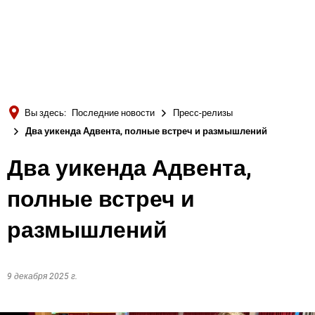
Türkçe
Українська
ПОИСК
Polski
Português
Вы здесь:
Последние новости
Пресс-релизы
Română
Два уикенда Адвента, полные встреч и размышлений
Български
Два уикенда Адвента,
Русский
полные встреч и
Deutsch
MENÜ
размышлений
9 декабря 2025 г.