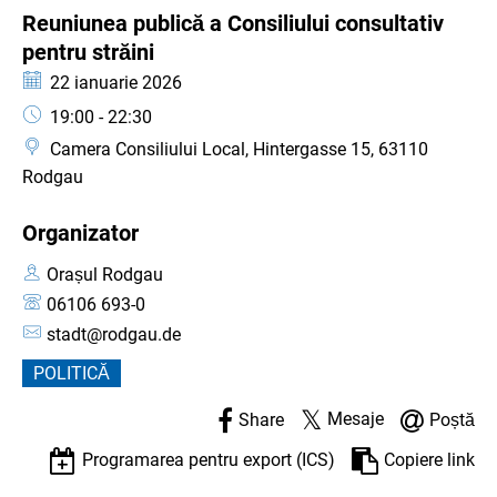
CATEGORIE: EVENIMENT
Reuniunea publică a Consiliului consultativ
străini
pentru străini
Data:
22 ianuarie 2026
Ora:
19:00 - 22:30
Camera Consiliului Local, Hintergasse 15, 63110
Rodgau
Organizator
Orașul Rodgau
06106 693-0
stadt@rodgau.de
POLITICĂ
Mesaje
Share
Poștă
Programarea pentru export (ICS)
Copiere link