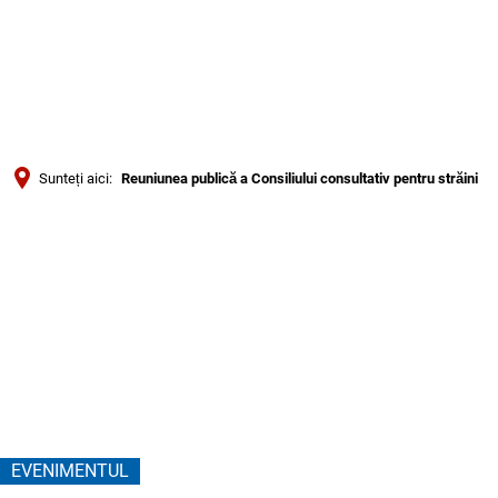
Türkçe
Українська
CĂUTARE
Polski
Português
Sunteți aici:
Reuniunea publică a Consiliului consultativ pentru străini
Română
Reuniunea
Български
Русский
publică
Deutsch
MENÜ
a
Consiliului
consultativ
EVENIMENTUL
pentru