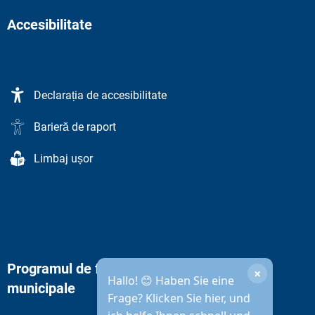
Accesibilitate
Declarația de accesibilitate
Barieră de raport
Limbaj ușor
Programul de funcționare al administrației
×
Hallo! 😊 Haben Sie eine
municipale
Frage? Klicken Sie hier, und