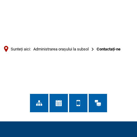
Türkçe
Українська
CĂUTARE
Polski
Português
Sunteți aici:
Administrarea orașului la subsol
Contactați-ne
Română
Contactați-
Български
Русский
ne
Deutsch
MENÜ