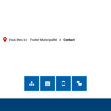
Türkçe
Українська
RECHERCHE
Polski
Português
Vous êtes ici :
Footer Municipalité
Contact
Română
Contact
Български
Русский
Deutsch
MENÜ