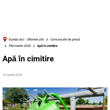
Türkçe
Українська
CĂUTARE
Polski
Português
Sunteți aici:
Ultimele știri
Comunicate de presă
Română
PM martie 2026
Apă în cimitire
Български
Apă în cimitire
Русский
Deutsch
MENÜ
10 martie 2026