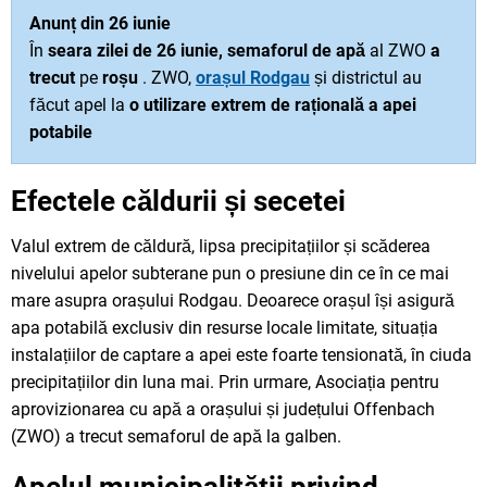
Anunț din 26 iunie
În
seara zilei de 26 iunie,
semaforul de apă
al ZWO
a
trecut
pe
roșu
. ZWO,
orașul Rodgau
și districtul au
făcut apel la
o utilizare extrem de rațională a apei
potabile
Efectele căldurii și secetei
Valul extrem de căldură, lipsa precipitațiilor și scăderea
nivelului apelor subterane pun o presiune din ce în ce mai
mare asupra orașului Rodgau. Deoarece orașul își asigură
apa potabilă exclusiv din resurse locale limitate, situația
instalațiilor de captare a apei este foarte tensionată, în ciuda
precipitațiilor din luna mai. Prin urmare, Asociația pentru
aprovizionarea cu apă a orașului și județului Offenbach
(ZWO) a trecut semaforul de apă la galben.
Apelul municipalității privind