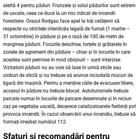
alertă 4 pentru păduri. Frunzele și solul pădurilor sunt extrem
de uscate, ceea ce duce la un risc ridicat de incendii
forestiere. Orașul Rodgau face apel la toți cetățenii să
respecte cu strictețe interdicția legală de fumat (1 martie –
31 octombrie) în pădure și pe o rază de 100 de metri de
marginea pădurii. Focurile deschise, torțele și grătarele în
zonele de agrement din pădure – chiar și în locurile în care
acestea sunt permise în mod obișnuit – sunt interzise.
Vizitatorii pădurii nu au voie să lase în urmă sticle sau
cioburi de sticlă și nu trebuie să arunce niciodată mucuri de
țigară din mașină. Pentru a menține căile de evacuare libere,
accesul în pădure nu trebuie blocat. Autoturismele trebuie
parcate numai în locurile de parcare desemnate și în niciun
caz pe vegetația uscată, deoarece catalizatoarele fierbinți pot
provoca incendii. În cazul observării unui incendiu, trebuie să
formați imediat numărul 112.
Sfaturi și recomandări pentru