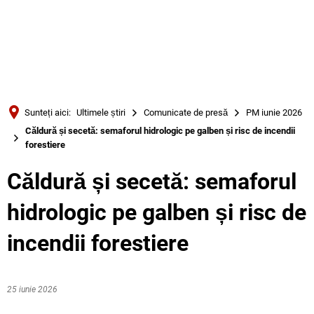
Türkçe
Українська
CĂUTARE
Polski
Português
Sunteți aici:
Ultimele știri
Comunicate de presă
PM iunie 2026
Română
Căldură și secetă: semaforul hidrologic pe galben și risc de incendii
forestiere
Български
Русский
Căldură și secetă: semaforul
Deutsch
MENÜ
hidrologic pe galben și risc de
incendii forestiere
25 iunie 2026