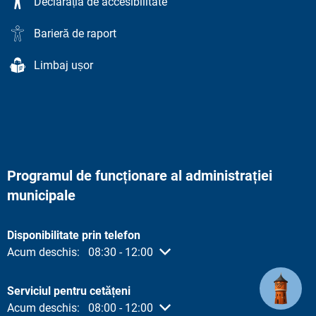
Declarația de accesibilitate
Barieră de raport
Limbaj ușor
Programul de funcționare al administrației
municipale
Disponibilitate prin telefon
Faceți clic pentru a ascunde alte ore de deschidere sau închide
Acum deschis:
08:30
-
12:00
De la 08:30 la 12:00
Serviciul pentru cetățeni
Faceți clic pentru a ascunde alte ore de deschidere sau închide
Acum deschis:
08:00
-
12:00
De la 08:00 la 12:00