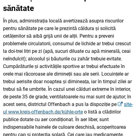
sănătate
În plus, administrația locală avertizează asupra riscurilor
pentru sănătate pe care le prezintă căldura și solicită
cetățenilor să aibă grijă unii de alții. Pentru a preveni
problemele circulatorii, consumul de lichide ar trebui crescut
la doi-trei litri pe zi (apă, sucuri diluate cu apă minerală, ceai
neîndulcit); alcoolul și băuturile cu zahăr trebuie evitate.
Cumpărăturile și activitățile sportive ar trebui efectuate în
orele mai răcoroase ale dimineții sau ale serii. Locuințele ar
trebui aerisite doar noaptea și dimineața, iar în timpul zilei ar
trebui să fie umbrite. În cazul unei călduri extreme în interior,
de peste 35 de grade, ventilatoarele nu mai sunt de ajutor; în
acest sens, districtul Offenbach a pus la dispoziție pe
site-
ul www.kreis-offenbach.de/kühle-orte
o listă a clădirilor
publice dotate cu aer condiționat. În aer liber, sunt
indispensabile hainele de culoare deschisă, acoperitoarea
pentru cap și protecția solară. Cei care iau medicamente,