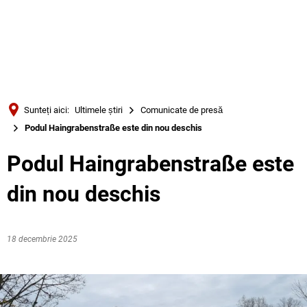
Türkçe
Українська
CĂUTARE
Polski
Português
Sunteți aici:
Ultimele știri
Comunicate de presă
Română
Podul Haingrabenstraße este din nou deschis
Български
Podul Haingrabenstraße este
Русский
din nou deschis
Deutsch
MENÜ
18 decembrie 2025