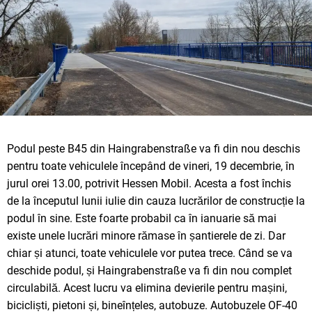
Podul peste B45 din Haingrabenstraße va fi din nou deschis
pentru toate vehiculele începând de vineri, 19 decembrie, în
jurul orei 13.00, potrivit Hessen Mobil. Acesta a fost închis
de la începutul lunii iulie din cauza lucrărilor de construcție la
podul în sine. Este foarte probabil ca în ianuarie să mai
existe unele lucrări minore rămase în șantierele de zi. Dar
chiar și atunci, toate vehiculele vor putea trece. Când se va
deschide podul, și Haingrabenstraße va fi din nou complet
circulabilă. Acest lucru va elimina devierile pentru mașini,
bicicliști, pietoni și, bineînțeles, autobuze. Autobuzele OF-40