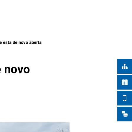
Türkçe
 NA CIDADE
Українська
PESQUISAR
Polski
Português
e está de novo aberta
Română
Български
e novo
Русский
Deutsch
MENÜ