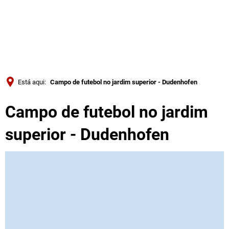
Türkçe
Українська
PESQUISAR
Polski
Português
Está aqui:
Campo de futebol no jardim superior - Dudenhofen
Română
Campo de futebol no jardim
Български
Русский
superior - Dudenhofen
Deutsch
MENÜ