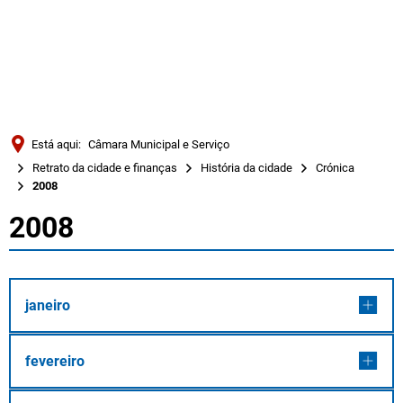
Türkçe
Українська
PESQUISAR
Polski
Português
Está aqui:
Câmara Municipal e Serviço
Română
Retrato da cidade e finanças
História da cidade
Crónica
2008
Български
2008
Русский
2008
Deutsch
MENÜ
janeiro
fevereiro