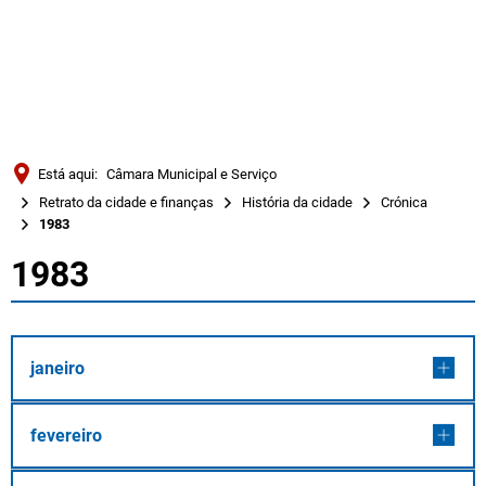
Türkçe
Українська
PESQUISAR
Polski
Português
Está aqui:
Câmara Municipal e Serviço
Română
Retrato da cidade e finanças
História da cidade
Crónica
1983
Български
1983
Русский
1983
Deutsch
MENÜ
janeiro
fevereiro