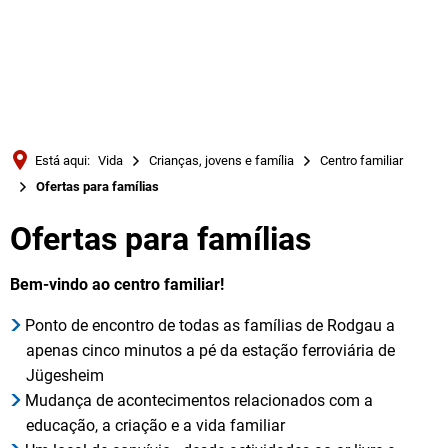
Türkçe
Українська
PESQUISAR
Polski
Português
Está aqui:
Vida
Crianças, jovens e família
Centro familiar
Română
Ofertas para famílias
Български
Ofertas para famílias
Русский
Deutsch
Bem-vindo ao centro familiar!
MENÜ
Ponto de encontro de todas as famílias de Rodgau a
apenas cinco minutos a pé da estação ferroviária de
Jügesheim
Mudança de acontecimentos relacionados com a
educação, a criação e a vida familiar