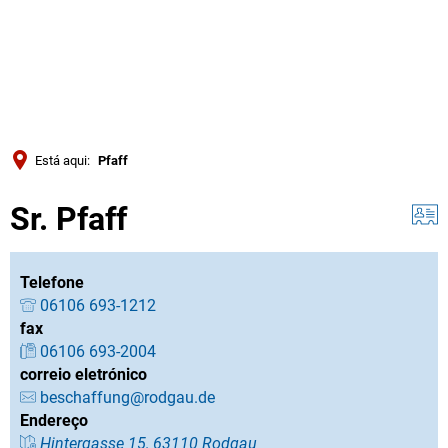
Türkçe
Українська
PESQUISAR
Polski
Português
Está aqui:
Pfaff
Română
Sr. Pfaff
Български
Русский
Deutsch
Telefone
MENÜ
06106 693-1212
fax
06106 693-2004
correio eletrónico
beschaffung@rodgau.de
Endereço
Hintergasse 15, 63110 Rodgau