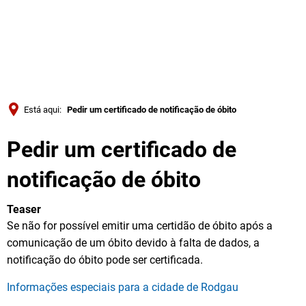
Türkçe
Українська
PESQUISAR
Polski
Português
Está aqui:
Pedir um certificado de notificação de óbito
Română
Pedir um certificado de
Български
Русский
notificação de óbito
Deutsch
MENÜ
Teaser
Se não for possível emitir uma certidão de óbito após a
comunicação de um óbito devido à falta de dados, a
notificação do óbito pode ser certificada.
Informações especiais para a cidade de Rodgau