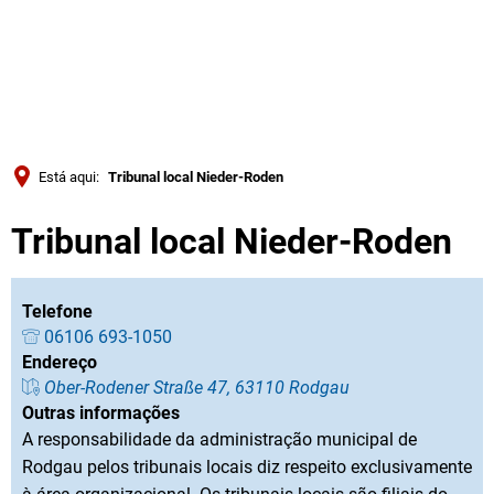
Türkçe
Українська
PESQUISAR
Polski
Português
Está aqui:
Tribunal local Nieder-Roden
Română
Tribunal local Nieder-Roden
Български
Русский
Deutsch
Telefone
MENÜ
06106 693-1050
Endereço
Ober-Rodener Straße 47, 63110 Rodgau
Outras informações
A responsabilidade da administração municipal de
Rodgau pelos tribunais locais diz respeito exclusivamente