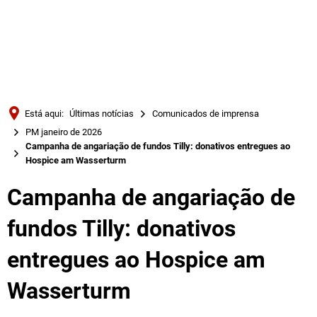
Türkçe
Українська
PESQUISAR
Polski
Português
Está aqui:
Últimas notícias
Comunicados de imprensa
Română
PM janeiro de 2026
Campanha de angariação de fundos Tilly: donativos entregues ao
Български
Hospice am Wasserturm
Русский
Campanha de angariação de
Deutsch
MENÜ
fundos Tilly: donativos
entregues ao Hospice am
Wasserturm