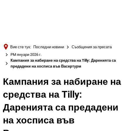
Türkçe
Українська
ТЪРСЕНЕ
Polski
Português
Вие сте тук:
Последни новини
Съобщения за пресата
Română
PM януари 2026 г.
Кампания за набиране на средства на Tilly: Даренията са
Български
предадени на хосписа във Васертурм
Русский
Кампания за набиране на
Deutsch
MENÜ
средства на Tilly:
Даренията са предадени
на хосписа във