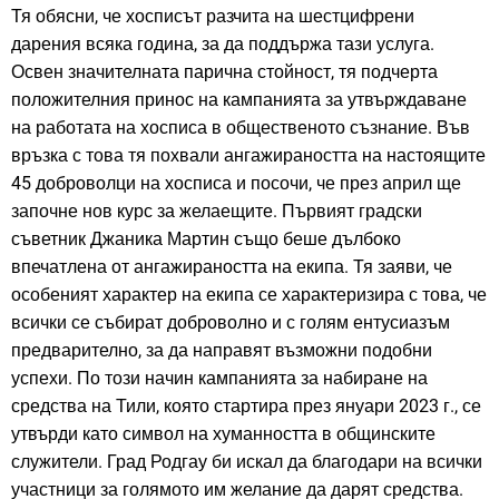
Тя обясни, че хосписът разчита на шестцифрени
дарения всяка година, за да поддържа тази услуга.
Освен значителната парична стойност, тя подчерта
положителния принос на кампанията за утвърждаване
на работата на хосписа в общественото съзнание. Във
връзка с това тя похвали ангажираността на настоящите
45 доброволци на хосписа и посочи, че през април ще
започне нов курс за желаещите. Първият градски
съветник Джаника Мартин също беше дълбоко
впечатлена от ангажираността на екипа. Тя заяви, че
особеният характер на екипа се характеризира с това, че
всички се събират доброволно и с голям ентусиазъм
предварително, за да направят възможни подобни
успехи. По този начин кампанията за набиране на
средства на Тили, която стартира през януари 2023 г., се
утвърди като символ на хуманността в общинските
служители. Град Родгау би искал да благодари на всички
участници за голямото им желание да дарят средства.