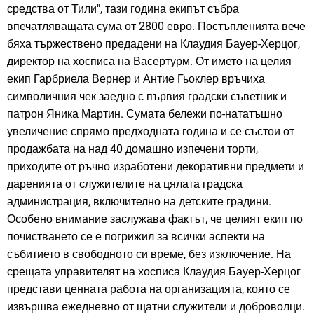
средства от Тили", тази година екипът събра
впечатляващата сума от 2800 евро. Постъпленията вече
бяха тържествено предадени на Клаудия Бауер-Херцог,
директор на хосписа на Васертурм. От името на целия
екип Гарбриела Вернер и Антие Гьоклер връчиха
символичния чек заедно с първия градски съветник и
патрон Яника Мартин. Сумата бележи по-нататъшно
увеличение спрямо предходната година и се състои от
продажбата на над 40 домашно изпечени торти,
приходите от ръчно изработени декоративни предмети и
даренията от служителите на цялата градска
администрация, включително на детските градини.
Особено внимание заслужава фактът, че целият екип по
почистването се е погрижил за всички аспекти на
събитието в свободното си време, без изключение. На
срещата управителят на хосписа Клаудия Бауер-Херцог
представи ценната работа на организацията, която се
извършва ежедневно от щатни служители и доброволци.