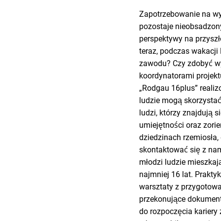
Zapotrzebowanie na wyk
pozostaje nieobsadzony
perspektywy na przyszło
teraz, podczas wakacji 
zawodu? Czy zdobyć wy
koordynatorami projekt
„Rodgau 16plus” realiz
ludzie mogą skorzystać
ludzi, którzy znajdują
umiejętności oraz zori
dziedzinach rzemiosła, 
skontaktować się z nam
młodzi ludzie mieszkaj
najmniej 16 lat. Prakt
warsztaty z przygotowa
przekonujące dokumenty
do rozpoczęcia kariery