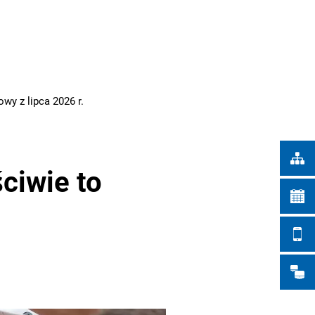
Türkçe
IEJSKIE
Українська
WYSZUKIWANIE
Polski
Português
wy z lipca 2026 r.
Română
Български
Русский
ciwie to
Deutsch
MENÜ