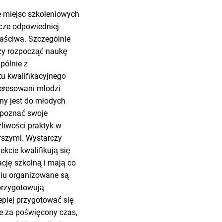
e miejsc szkoleniowych
zcze odpowiedniej
łaściwa. Szczególnie
 Czy rozpocząć naukę
pólnie z
tu kwalifikacyjnego
teresowani młodzi
ny jest do młodych
j poznać swoje
liwości praktyk w
arszymi. Wystarczy
kcie kwalifikują się
cję szkolną i mają co
dniu organizowane są
 przygotowują
epiej przygotować się
ie za poświęcony czas,