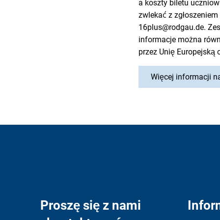
a koszty biletu ucznio
zwlekać z zgłoszeniem 
16plus@rodgau.de. Zes
informacje można równi
przez Unię Europejską 
Więcej informacji 
Proszę się z nami
Infor