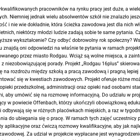
walifikowanych pracowników na rynku pracy jest duże, a wiel
ch. Niemniej jednak wielu absolwentów szkół nie znalazło jes
ść i nie wie dokładnie, która ścieżka zawodowa jest dla nich w
letnich, niektórzy młodzi ludzie zadają sobie te same pytania.
ższe wykształcenie? Czy odbyć dobrowolny rok społeczny? Ws
u znajdą oni odpowiedzi na właśnie te pytania w ramach projek
owanego przez miasto Rodgau. Wciąż są wolne miejsca, a zain
 z niezobowiązującej porady. Projekt „Rodgau 16plus” skierowa
 się na rozdrożu między szkołą a pracą zawodową i pragną lepie
entować się w kwestiach zawodowych. Projekt oferuje różne moż
opieki przedszkolnej, administracji oraz opieki nad osobami st
i, aby umówić się na rozmowę informacyjną. Do udziału w proje
ący w powiecie Offenbach, którzy ukończyli obowiązkową eduka
yki odbywają się w różnych placówkach miejskich, a raz w tygo
nia do ubiegania się o pracę. W ramach tych zajęć uczestnicy
 aplikacyjne oraz ćwiczą rozmowy kwalifikacyjne, aby jak najl
 zawodowej. Za udział w projekcie wypłacane jest wynagrodzen