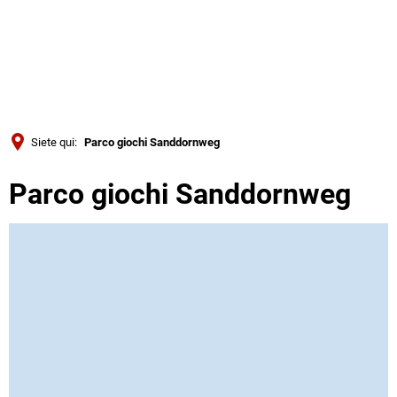
Türkçe
Українська
RICERCA
Polski
Português
Siete qui:
Parco giochi Sanddornweg
Română
Parco giochi Sanddornweg
Български
Русский
Deutsch
MENÜ