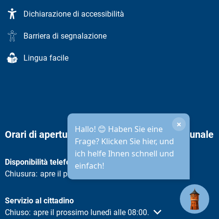
Dichiarazione di accessibilità
Barriera di segnalazione
Lingua facile
×
Hallo! 😊 Haben Sie eine
Orari di apertura dell'amministrazione comunale
Frage? Klicken Sie hier, und
ich helfe Ihnen schnell und
Disponibilità telefonica
einfach!
Fare clic per nascondere altri orari di apertura o chiusura
Chiusura:
apre il prossimo lunedì alle 08:30.
Servizio al cittadino
Fare clic per nascondere altri orari di apertura o chiusura
Chiuso:
apre il prossimo lunedì alle 08:00.