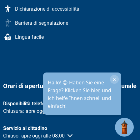
Dichiarazione di accessibilità
Barriera di segnalazione
Lingua facile
×
Hallo! 😊 Haben Sie eine
Orari di apertura dell'amministrazione comunale
Frage? Klicken Sie hier, und
ich helfe Ihnen schnell und
Disponibilità telefonica
einfach!
Fare clic per nascondere altri orari di apertura o chiusura
Chiusura:
apre oggi alle 08:30
Servizio al cittadino
Fare clic per nascondere altri orari di apertura o chiusura
Chiuso:
apre oggi alle 08:00