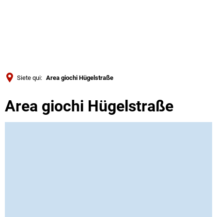
Türkçe
Українська
RICERCA
Polski
Português
Siete qui:
Area giochi Hügelstraße
Română
Area giochi Hügelstraße
Български
Русский
Deutsch
MENÜ