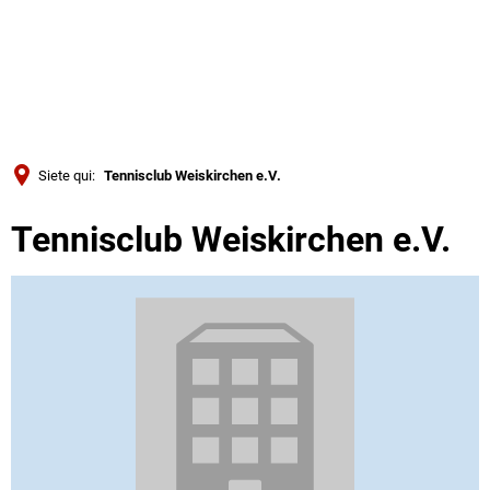
Türkçe
Українська
RICERCA
Polski
Português
Siete qui:
Tennisclub Weiskirchen e.V.
Română
Tennisclub Weiskirchen e.V.
Български
Русский
Deutsch
MENÜ