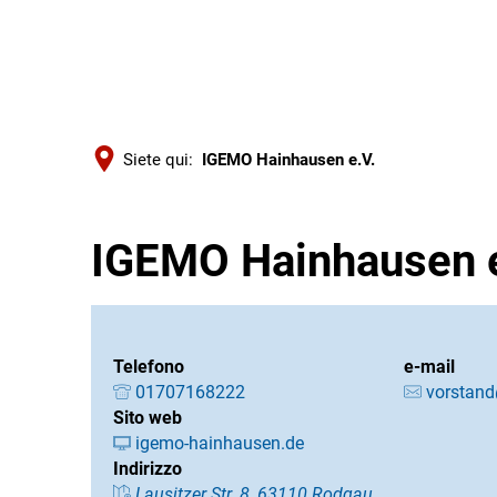
Siete qui:
IGEMO Hainhausen e.V.
IGEMO Hainhausen e
Telefono
e-mail
01707168222
vorstan
Sito web
igemo-hainhausen.de
Indirizzo
Lausitzer Str. 8, 63110 Rodgau