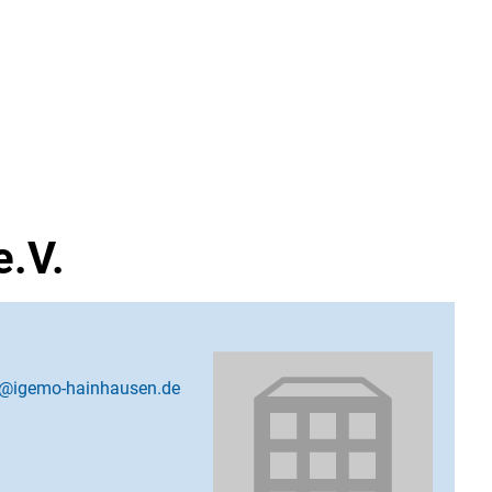
OPERE
.V.
d@igemo-hainhausen.de