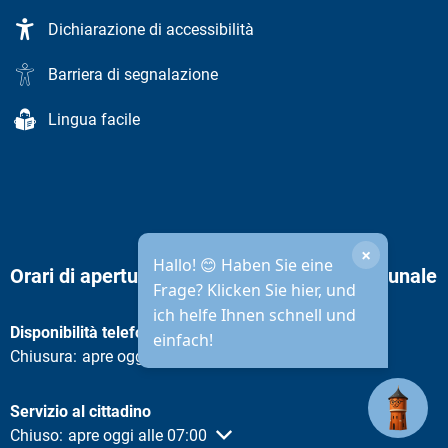
Dichiarazione di accessibilità
Barriera di segnalazione
Lingua facile
×
Hallo! 😊 Haben Sie eine
Orari di apertura dell'amministrazione comunale
Frage? Klicken Sie hier, und
ich helfe Ihnen schnell und
Disponibilità telefonica
einfach!
Fare clic per nascondere altri orari di apertura o chiusura
Chiusura:
apre oggi alle 08:30
Servizio al cittadino
Fare clic per nascondere altri orari di apertura o chiusura
Chiuso:
apre oggi alle 07:00