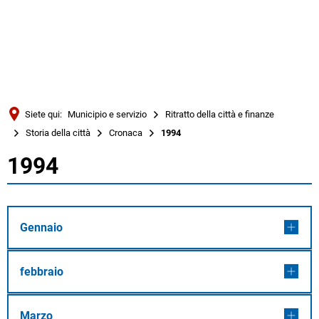
Türkçe
Українська
RICERCA
Polski
Português
Siete qui:
Municipio e servizio
Ritratto della città e finanze
Română
Storia della città
Cronaca
1994
Български
1994
1994
Русский
Deutsch
MENÜ
Gennaio
febbraio
Marzo