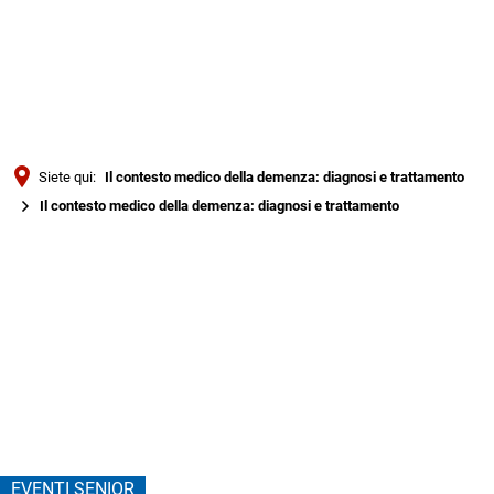
Türkçe
Українська
RICERCA
Polski
Português
Siete qui:
Il contesto medico della demenza: diagnosi e trattamento
Română
Il contesto medico della demenza: diagnosi e trattamento
Български
Il
Русский
contesto
Deutsch
MENÜ
medico
della
demenza:
EVENTI SENIOR