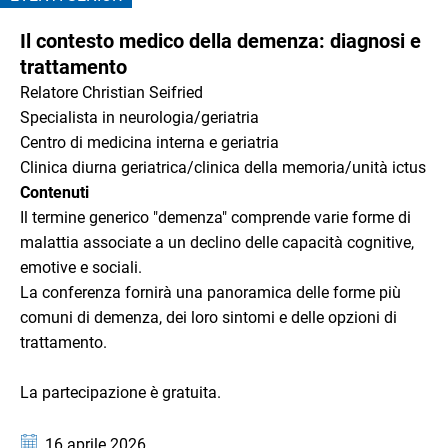
diagnosi
CATEGORIA: EVENTI SENIOR
Il contesto medico della demenza: diagnosi e
e
trattamento
trattamento
Relatore Christian Seifried
Specialista in neurologia/geriatria
Centro di medicina interna e geriatria
Clinica diurna geriatrica/clinica della memoria/unità ictus
Contenuti
Il termine generico "demenza" comprende varie forme di
malattia associate a un declino delle capacità cognitive,
emotive e sociali.
La conferenza fornirà una panoramica delle forme più
comuni di demenza, dei loro sintomi e delle opzioni di
trattamento.
La partecipazione è gratuita.
Data:
16 aprile 2026